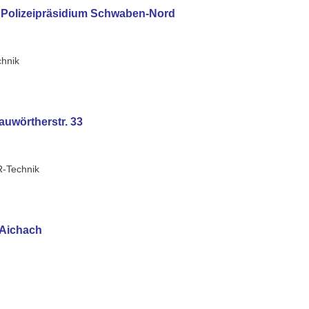
m Polizeipräsidium Schwaben-Nord
chnik
uwörtherstr. 33
R-Technik
 Aichach